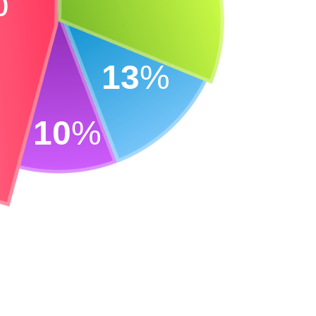
13
%
10
%