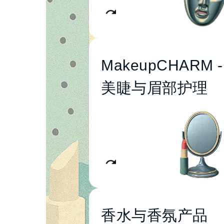
MakeupCHARM -
彩妆产品
美睫与眉部护理
嫁接睫毛
彩妆套装与工具
化妆刷与粉扑海绵
眉部定型与染眉
香水与香氛产品
小众高端香水