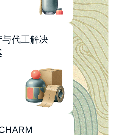
产与代工解决
包装解决方案
案
自有品牌 OEM/ODM
代工服务
标签与印刷服务
原料与配方成分
产设备与自动化系统
tCHARM
宠物美容产品