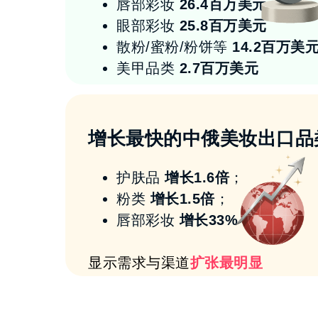
唇部彩妆
26.4百万美元
眼部彩妆
25.8百万美元
散粉/蜜粉/粉饼等
14.2百万美
美甲品类
2.7百万美元
增长最快的中俄美妆出口品
护肤品
增长1.6倍
；
粉类
增长1.5倍
；
唇部彩妆
增长33%
显示需求与渠道
扩张最明显