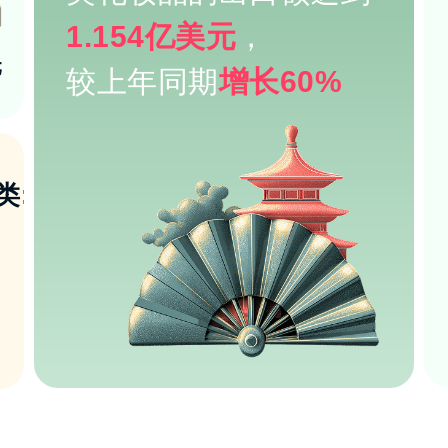
1.154亿美元‌
，
元
较上年同期
增长60%
类: