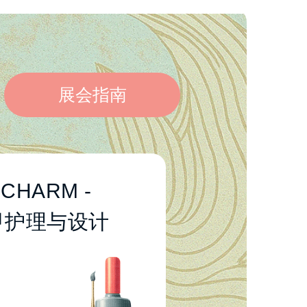
展会指南
lCHARM -
指甲油
甲护理与设计
凝胶与延长产品
工具与耗材
装饰与亮片
染发剂与漂粉