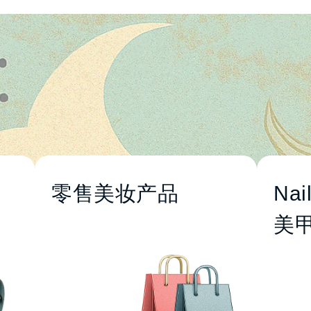
零售美妆产品
Nai
护肤与彩妆
美
个人护理用品
男士护理与儿童护理
营养品与膳食补充剂
美容仪器与配件
天然有机美
Valley:
Green