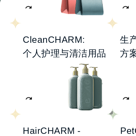
妆专区
CleanCHARM:
生
卫生护理用品
个人护理与清洁用品
方
口腔护理
湿巾与纸巾
消毒杀菌产品
洗护清洁用品
洗涤剂
生
清洁用品与家居清洁产品
HairCHARM -
Pe
护理与专业养护