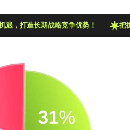
机遇，打造长期战略竞争优势！
把
31
%
%